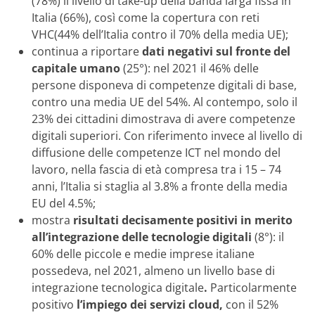
(78%) il livello di take-up della banda larga fissa in
Italia (66%), così come la copertura con reti
VHC(44% dell’Italia contro il 70% della media UE);
continua a riportare
dati negativi sul fronte del
capitale umano
(25°): nel 2021 il 46% delle
persone disponeva di competenze digitali di base,
contro una media UE del 54%. Al contempo, solo il
23% dei cittadini dimostrava di avere competenze
digitali superiori. Con riferimento invece al livello di
diffusione delle competenze ICT nel mondo del
lavoro, nella fascia di età compresa tra i 15 – 74
anni, l’Italia si staglia al 3.8% a fronte della media
EU del 4.5%;
mostra
risultati decisamente positivi in merito
all’integrazione delle tecnologie digitali
(8°): il
60% delle piccole e medie imprese italiane
possedeva, nel 2021, almeno un livello base di
integrazione tecnologica digitale
.
Particolarmente
positivo
l’impiego dei servizi cloud,
con il 52%