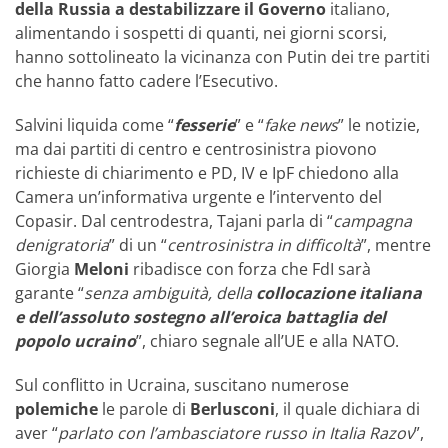
della Russia a destabilizzare il Governo
italiano,
alimentando i sospetti di quanti, nei giorni scorsi,
hanno sottolineato la vicinanza con Putin dei tre partiti
che hanno fatto cadere l’Esecutivo.
Salvini liquida come “
fesserie
” e “
fake news
” le notizie,
ma dai partiti di centro e centrosinistra piovono
richieste di chiarimento e PD, IV e IpF chiedono alla
Camera un’informativa urgente e l’intervento del
Copasir. Dal centrodestra, Tajani parla di “
campagna
denigratoria
” di un “
centrosinistra in difficoltà
”, mentre
Giorgia
Meloni
ribadisce con forza che FdI sarà
garante “
senza ambiguità, della
collocazione italiana
e dell’assoluto sostegno all’eroica battaglia del
popolo ucraino
”, chiaro segnale all’UE e alla NATO.
Sul conflitto in Ucraina, suscitano numerose
polemiche
le parole di
Berlusconi
, il quale dichiara di
aver “
parlato con l’ambasciatore russo in Italia Razov
”,