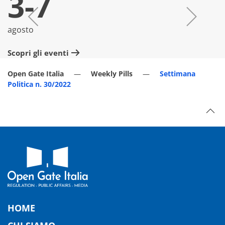
3-7
agosto
lu
Scopri gli eventi
Sc
Open Gate Italia
Weekly Pills
Settimana
Politica n. 30/2022
HOME