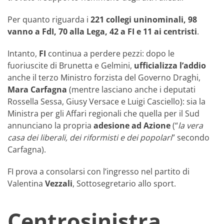
Per quanto riguarda i
221 collegi uninominali, 98
vanno a FdI, 70 alla Lega, 42 a FI e 11 ai centristi
.
Intanto,
FI
continua a perdere pezzi: dopo le
fuoriuscite di Brunetta e Gelmini,
ufficializza l’addio
anche il terzo Ministro forzista del Governo Draghi,
Mara Carfagna
(mentre lasciano anche i deputati
Rossella Sessa, Giusy Versace e Luigi Casciello): sia la
Ministra per gli Affari regionali che quella per il Sud
annunciano la propria
adesione ad Azione
(“
la vera
casa dei liberali, dei riformisti e dei popolari
” secondo
Carfagna).
FI prova a consolarsi con l’ingresso nel partito di
Valentina
Vezzali
, Sottosegretario allo sport.
Centrosinistra,