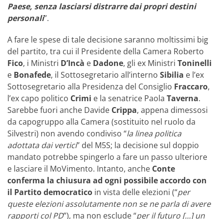
Paese, senza lasciarsi distrarre dai propri destini
personali
”.
A fare le spese di tale decisione saranno moltissimi big
del partito, tra cui il Presidente della Camera Roberto
Fico
, i Ministri
D’Incà
e
Dadone
, gli ex Ministri
Toninelli
e
Bonafede
, il Sottosegretario all’interno
Sibilia
e l’ex
Sottosegretario alla Presidenza del Consiglio
Fraccaro
,
l’ex capo politico
Crimi
e la senatrice Paola
Taverna
.
Sarebbe fuori anche Davide
Crippa
, appena dimessosi
da capogruppo alla Camera (sostituito nel ruolo da
Silvestri) non avendo condiviso “
la linea politica
adottata dai vertici
” del M5S; la decisione sul doppio
mandato potrebbe spingerlo a fare un passo ulteriore
e lasciare il MoVimento.
Intanto, anche
Conte
conferma la chiusura ad ogni possibile accordo con
il Partito democratico
in vista delle elezioni (“
per
queste elezioni assolutamente non se ne parla di avere
rapporti col PD
”), ma non esclude “
per il futuro […] un