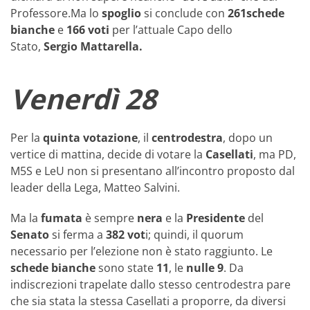
Professore.Ma lo
spoglio
si conclude con
261schede
bianche
e
166 voti
per l’attuale Capo dello
Stato,
Sergio Mattarella.
Venerdì 28
Per la
quinta votazione
, il
centrodestra
, dopo un
vertice di mattina, decide di votare la
Casellati
, ma PD,
M5S e LeU non si presentano all’incontro proposto dal
leader della Lega, Matteo Salvini.
Ma la
fumata
è sempre
nera
e la
Presidente
del
Senato
si ferma a
382 vot
i; quindi, il quorum
necessario per l’elezione non è stato raggiunto. Le
schede
bianche
sono state
11
, le
nulle
9
. Da
indiscrezioni trapelate dallo stesso centrodestra pare
che sia stata la stessa Casellati a proporre, da diversi