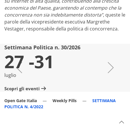
su Internet di alta qualità, contribuendo alla crescita
economica del Paese, garantendo al contempo che la
concorrenza non sia indebitamente distorta”
, queste le
parole della vicepresidente esecutiva Margrethe
Vestager, responsabile della politica di concorrenza.
Settimana Politica n. 30/2026
S
27 -31
luglio
lu
Scopri gli eventi
Sc
Open Gate Italia
Weekly Pills
SETTIMANA
POLITICA N. 4/2022