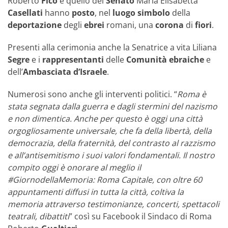
Roberto
Fico
e quello del
Senato
Maria Elisabetta
Casellati
hanno
posto
, nel
luogo
simbolo
della
deportazione
degli
ebrei
romani, una
corona
di
fiori
.
Presenti alla cerimonia anche la Senatrice a vita Liliana
Segre
e i
rappresentanti
delle
Comunità
ebraiche
e
dell’
Ambasciata
d’Israele
.
Numerosi sono anche gli interventi politici. “
Roma è
stata segnata dalla guerra e dagli stermini del nazismo
e non dimentica. Anche per questo è oggi una città
orgogliosamente universale, che fa della libertà, della
democrazia, della fraternità, del contrasto al razzismo
e all’antisemitismo i suoi valori fondamentali. Il nostro
compito oggi è onorare al meglio il
#GiornodellaMemoria: Roma Capitale, con oltre 60
appuntamenti diffusi in tutta la città, coltiva la
memoria attraverso testimonianze, concerti, spettacoli
teatrali, dibattiti
” così su Facebook il Sindaco di Roma