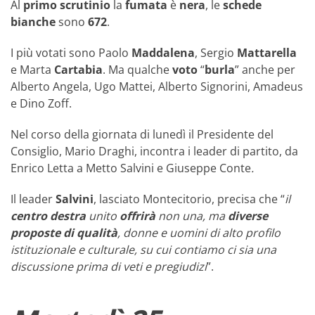
Al
primo scrutinio
la
fumata
è
nera
, le
schede
bianche
sono
672
.
I più votati sono Paolo
Maddalena
, Sergio
Mattarella
e Marta
Cartabia
. Ma qualche
voto
“
burla
” anche per
Alberto Angela, Ugo Mattei, Alberto Signorini, Amadeus
e Dino Zoff.
Nel corso della giornata di lunedì il Presidente del
Consiglio, Mario Draghi, incontra i leader di partito, da
Enrico Letta a Metto Salvini e Giuseppe Conte
.
Il leader
Salvini
, lasciato Montecitorio, precisa che “
il
centro
destra
unito
offrirà
non una, ma
diverse
proposte di qualità
, donne e uomini di alto profilo
istituzionale e culturale, su cui contiamo ci sia una
discussione prima di veti e pregiudizi
”.