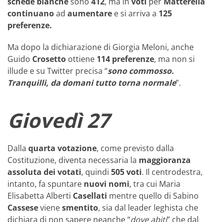
schede bianche
sono
412
, ma in
voti
per
Matterella
continuano
ad
aumentare
e si arriva a
125
preferenze.
Ma dopo la dichiarazione di Giorgia Meloni, anche
Guido
Crosetto
ottiene
114 preferenze
, ma non si
illude e su Twitter precisa “
sono commosso.
Tranquilli, da domani tutto torna normale
”.
Giovedì 27
Dalla
quarta votazione
, come previsto dalla
Costituzione, diventa necessaria la
maggioranza
assoluta dei votati
, quindi
505 voti
. Il centrodestra,
intanto, fa spuntare
nuovi
nomi
, tra cui Maria
Elisabetta Alberti
Casellati
mentre quello di Sabino
Cassese
viene
smentito
, sia dal leader leghista che
dichiara di non sapere neanche “
dove abiti
” che dal