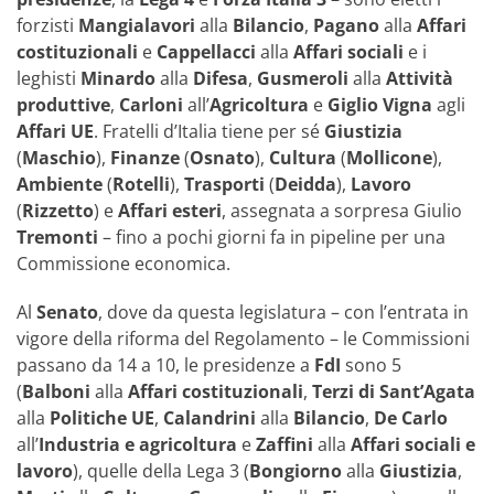
forzisti
Mangialavori
alla
Bilancio
,
Pagano
alla
Affari
costituzionali
e
Cappellacci
alla
Affari sociali
e i
leghisti
Minardo
alla
Difesa
,
Gusmeroli
alla
Attività
produttive
,
Carloni
all’
Agricoltura
e
Giglio Vigna
agli
Affari UE
. Fratelli d’Italia tiene per sé
Giustizia
(
Maschio
),
Finanze
(
Osnato
),
Cultura
(
Mollicone
),
Ambiente
(
Rotelli
),
Trasporti
(
Deidda
),
Lavoro
(
Rizzetto
) e
Affari esteri
, assegnata a sorpresa Giulio
Tremonti
– fino a pochi giorni fa in pipeline per una
Commissione economica.
Al
Senato
, dove da questa legislatura – con l’entrata in
vigore della riforma del Regolamento – le Commissioni
passano da 14 a 10, le presidenze a
FdI
sono 5
(
Balboni
alla
Affari costituzionali
,
Terzi di Sant’Agata
alla
Politiche UE
,
Calandrini
alla
Bilancio
,
De Carlo
all’
Industria
e
agricoltura
e
Zaffini
alla
Affari sociali e
lavoro
), quelle della Lega 3 (
Bongiorno
alla
Giustizia
,