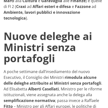
Marti
alla
Cultura
e
Garavaglia
alle
Finanze
) e quelle
di FI 2 (
Craxi
ad
Affari esteri e difesa
e
Fazzone
ad
Ambiente, lavori pubblici e innovazione
tecnologica
).
Nuove deleghe ai
Ministri senza
portafogli
A poche settimane dall’insediamento del nuovo
Esecutivo, il Consiglio dei Ministri
rimodula alcune
delle deleghe attribuite ai Ministri senza portafogli
.
Ad Elisabetta
Alberti Casellati
, Ministro per le riforme
istituzionali, viene assegnata anche la delega alla
semplificazione
normativa
; passa invece a Raffaele
Fitto
– Ministro per gli Affari europei, le politiche di