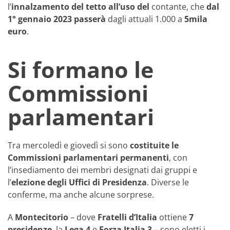
l’
innalzamento del tetto all’uso del
contante, che
dal
1° gennaio 2023 passerà
dagli attuali 1.000 a
5mila
euro
.
Si formano le
Commissioni
parlamentari
Tra mercoledì e giovedì si sono
costituite le
Commissioni parlamentari permanenti
, con
l’insediamento dei membri designati dai gruppi e
l’
elezione degli Uffici di Presidenza
. Diverse le
conferme, ma anche alcune sorprese.
A
Montecitorio
– dove
Fratelli d’Italia
ottiene
7
presidenze
, la
Lega 4
e
Forza Italia 3
– sono eletti i